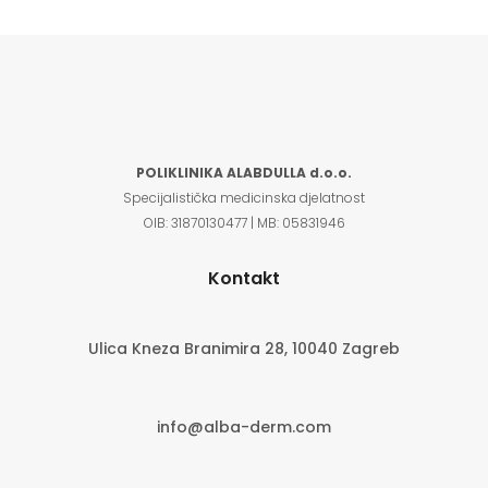
POLIKLINIKA ALABDULLA d.o.o.
Specijalistička medicinska djelatnost
OIB:
31870130477 |
MB:
05831946
Kontakt
Ulica Kneza Branimira 28, 10040 Zagreb
info@alba-derm.com