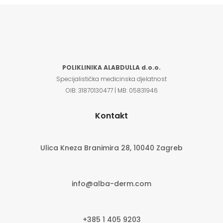
POLIKLINIKA ALABDULLA d.o.o.
Specijalistička medicinska djelatnost
OIB:
31870130477 |
MB:
05831946
Kontakt
Ulica Kneza Branimira 28, 10040 Zagreb
info@alba-derm.com
+385 1 405 9203