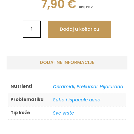
7,90
€
uklj. PDV
Dodaj u košaricu
DODATNE INFORMACIJE
Nutrienti
Ceramidi
,
Prekursor Hijalurona
Problematika
Suhe i ispucale usne
Tip kože
Sve vrste