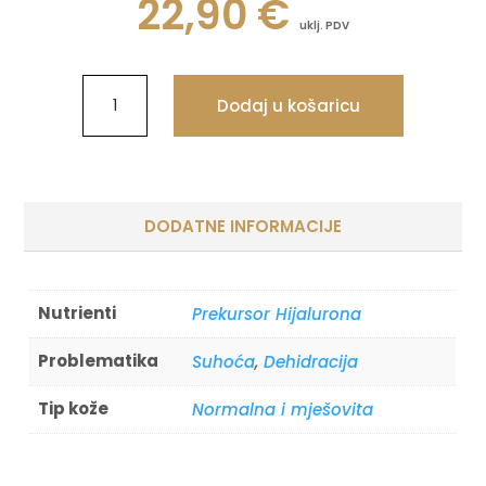
22,90
€
uklj. PDV
Dodaj u košaricu
DODATNE INFORMACIJE
Nutrienti
Prekursor Hijalurona
Problematika
Suhoća
,
Dehidracija
Tip kože
Normalna i mješovita