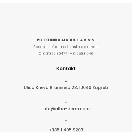
POLIKLINIKA ALABDULLA d.o.o.
Specijalistička medicinska djelatnost
OIB:
31870130477 |
MB:
05831946
Kontakt

Ulica Kneza Branimira 28, 10040 Zagreb

info@alba-derm.com

+385 1 405 9203